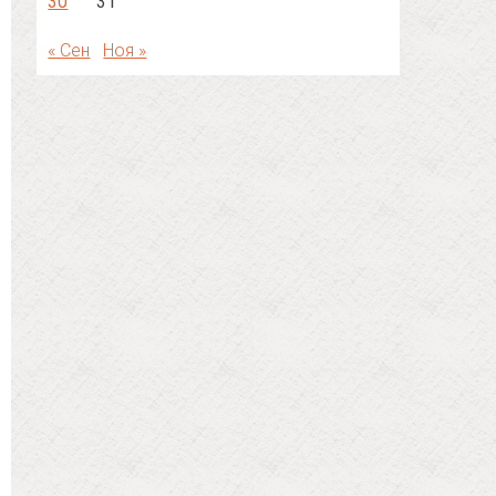
30
31
« Сен
Ноя »