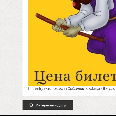
This entry was posted in
События
. Bookmark the
per
Post
Интересный досуг
navigation