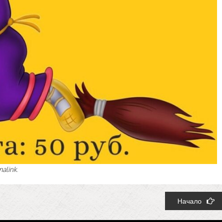
malink
.
Начало