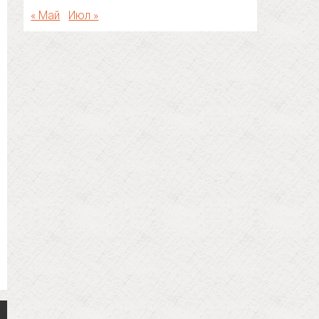
« Май
Июл »