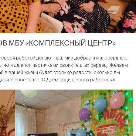
В МБУ «КОМПЛЕКСНЫЙ ЦЕНТР»
 своей работой делают наш мир добрее и милосерднее,
, но и делятся частичками своих теплых сердец. Желаем
й в вашей жизни будет столько радости, сколько вы
арите свое тепло. С Днем социального работника!