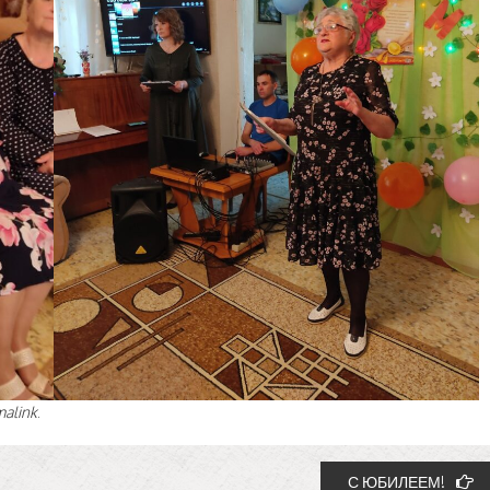
malink
.
С ЮБИЛЕЕМ!