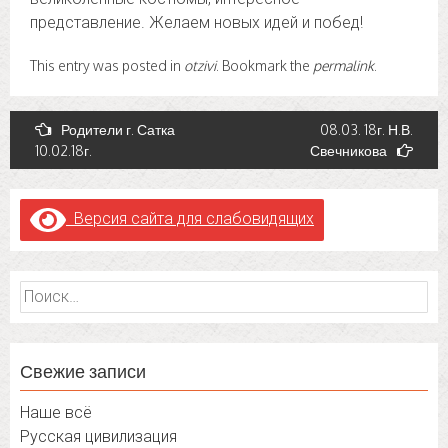
представление. Желаем новых идей и побед!
This entry was posted in
otzivi
. Bookmark the
permalink
.
Post
Родители г. Сатка
08.03. 18г. Н.В.
10.02.18г.
Свечникова
navigation
Версия сайта для слабовидящих
Найти:
Свежие записи
Наше всё
Русская цивилизация