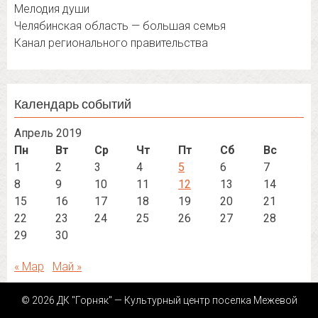
Мелодия души
Челябинская область — большая семья
Канал регионального правительства
Календарь событий
Апрель 2019
Пн
Вт
Ср
Чт
Пт
Сб
Вс
1
2
3
4
5
6
7
8
9
10
11
12
13
14
15
16
17
18
19
20
21
22
23
24
25
26
27
28
29
30
« Мар
Май »
© 2026 ДК "Горняк" — Культурный центр поселка Межевой