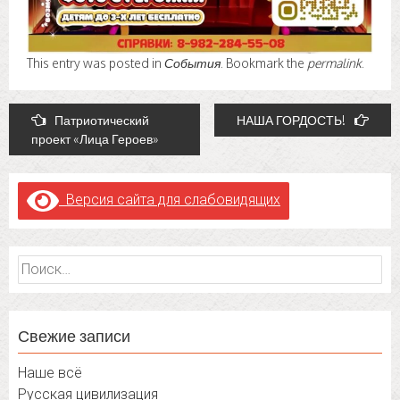
This entry was posted in
События
. Bookmark the
permalink
.
Post
Патриотический
НАША ГОРДОСТЬ!
проект «Лица Героев»
navigation
Версия сайта для слабовидящих
Найти:
Свежие записи
Наше всё
Русская цивилизация