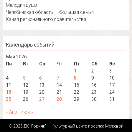
Мелодия души
Челябинская область — большая семья
Канал регионального правительства
Календарь событий
Май 2026
Пн
Вт
Ср
Чт
Пт
Сб
Вс
1
2
3
4
5
6
7
8
9
10
11
12
13
14
15
16
17
18
19
20
21
22
23
24
25
26
27
28
29
30
31
« Апр
Июн »
© 2026 ДК "Горняк" — Культурный центр поселка Межевой