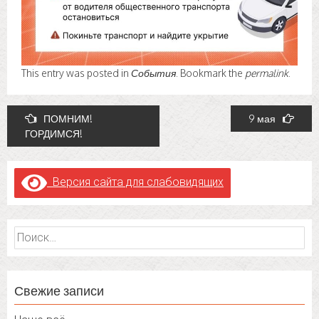
This entry was posted in
События
. Bookmark the
permalink
.
Post
ПОМНИМ!
9 мая
ГОРДИМСЯ!
navigation
Версия сайта для слабовидящих
Найти:
Свежие записи