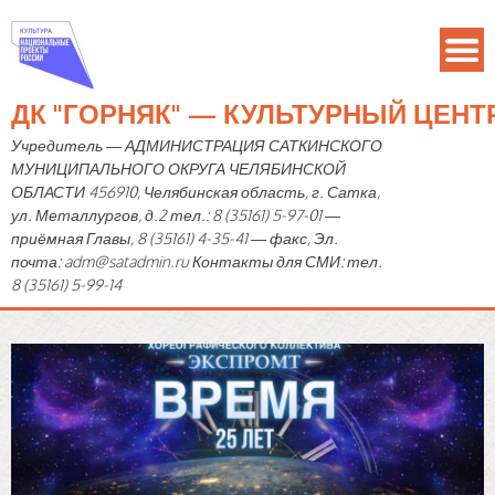
ДК "ГОРНЯК" — КУЛЬТУРНЫЙ ЦЕН
Учредитель — АДМИНИСТРАЦИЯ САТКИНСКОГО
МУНИЦИПАЛЬНОГО ОКРУГА ЧЕЛЯБИНСКОЙ
ОБЛАСТИ 456910, Челябинская область, г. Сатка,
ул. Металлургов, д.2 тел.: 8 (35161) 5-97-01 —
приёмная Главы, 8 (35161) 4-35-41 — факс, Эл.
почта: adm@satadmin.ru Контакты для СМИ: тел.
8 (35161) 5-99-14