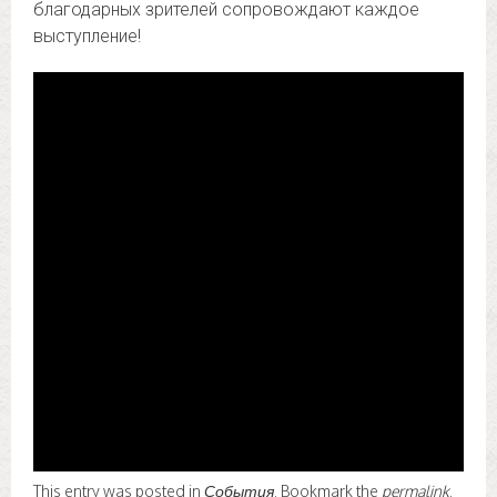
благодарных зрителей сопровождают каждое
выступление!
This entry was posted in
События
. Bookmark the
permalink
.