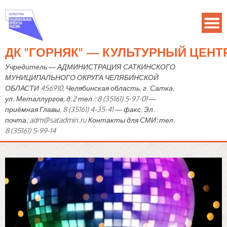
ДК "ГОРНЯК" — КУЛЬТУРНЫЙ ЦЕН
Учредитель — АДМИНИСТРАЦИЯ САТКИНСКОГО
МУНИЦИПАЛЬНОГО ОКРУГА ЧЕЛЯБИНСКОЙ
ОБЛАСТИ 456910, Челябинская область, г. Сатка,
ул. Металлургов, д.2 тел.: 8 (35161) 5-97-01 —
приёмная Главы, 8 (35161) 4-35-41 — факс, Эл.
почта: adm@satadmin.ru Контакты для СМИ: тел.
8 (35161) 5-99-14