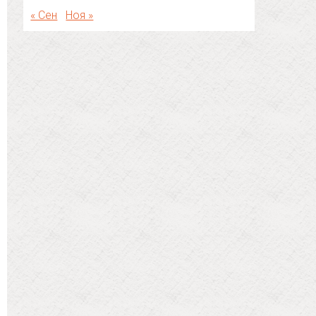
« Сен
Ноя »