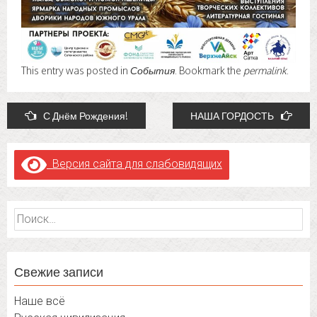
This entry was posted in
События
. Bookmark the
permalink
.
Post
С Днём Рождения!
НАША ГОРДОСТЬ
navigation
Версия сайта для слабовидящих
Найти:
Свежие записи
Наше всё