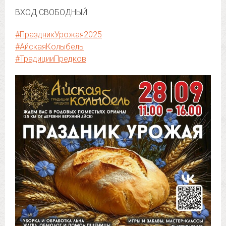
ВХОД СВОБОДНЫЙ
#ПраздникУрожая2025
#АйскаяКолыбель
#ТрадицииПредков