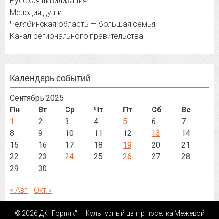
Русская цивилизация
Мелодия души
Челябинская область — большая семья
Канал регионального правительства
Календарь событий
Сентябрь 2025
Пн
Вт
Ср
Чт
Пт
Сб
Вс
1
2
3
4
5
6
7
8
9
10
11
12
13
14
15
16
17
18
19
20
21
22
23
24
25
26
27
28
29
30
« Авг
Окт »
© 2026 ДК "Горняк" — Культурный центр поселка Межевой