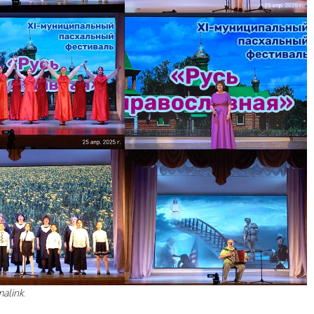
malink
.