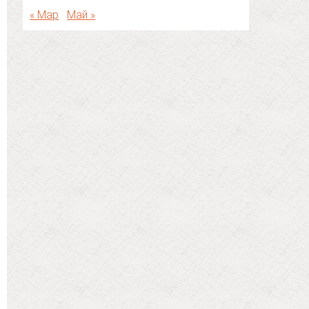
« Мар
Май »