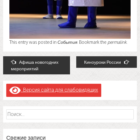
This entry was posted in
События
. Bookmark the
permalink
.
Post
Афиша новогодних
Киноуроки России
мероприятий
navigation
Версия сайта для слабовидящих
Найти:
Свежие записи