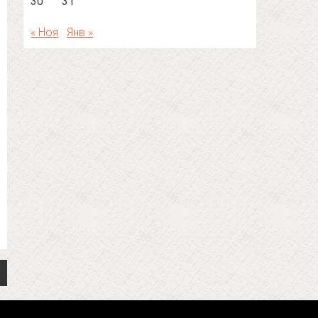
30
31
« Ноя
Янв »