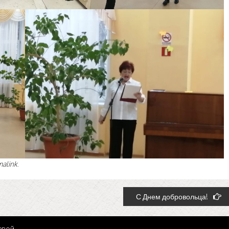
malink
.
С Днем добровольца!
евой