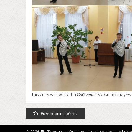
This entry was posted in
События
. Bookmark the
per
Post
Ремонтные работы
navigation
© 2026 ДК "Горняк" — Культурный центр поселка Меж