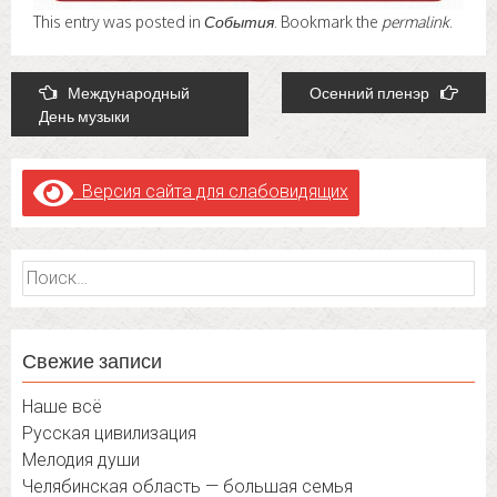
This entry was posted in
События
. Bookmark the
permalink
.
Post
Международный
Осенний пленэр
День музыки
navigation
Версия сайта для слабовидящих
Найти:
Свежие записи
Наше всё
Русская цивилизация
Мелодия души
Челябинская область — большая семья