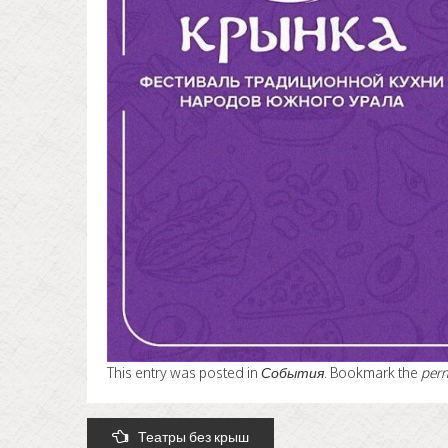
This entry was posted in
События
. Bookmark the
per
Post
Театры без крыш