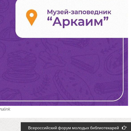
malink
.
Всероссийский форум молодых библиотекарей