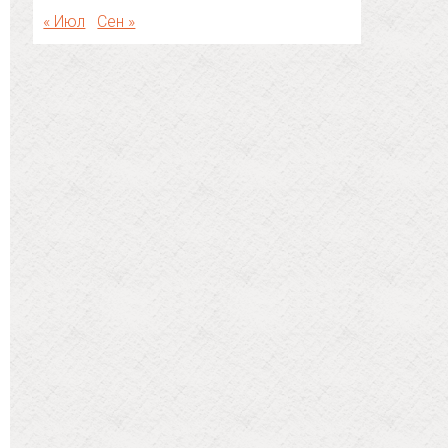
« Июл
Сен »