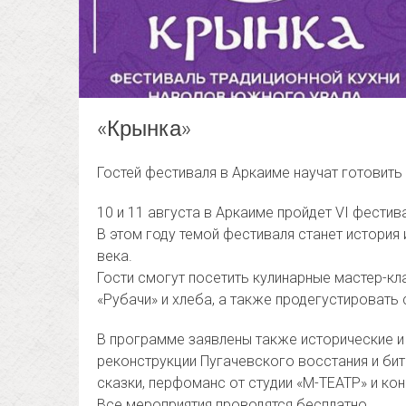
«Крынка»
Гостей фестиваля в Аркаиме научат готовит
10 и 11 августа в Аркаиме пройдет VI фести
В этом году темой фестиваля станет история 
века.
Гости смогут посетить кулинарные мастер-кл
«Рубачи» и хлеба, а также продегустировать 
В программе заявлены также исторические и
реконструкции Пугачевского восстания и бит
сказки, перфоманс от студии «М-ТЕАТР» и ко
Все мероприятия проводятся бесплатно