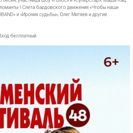
 песен, участница шоу «Голос» и «СуперСтар», Маша Кац.
пломанты I Слета бардовского движения «Чтобы наши
OBAND» и «Ирония судьбы», Олег Митяев и другие
Вход бесплатный.