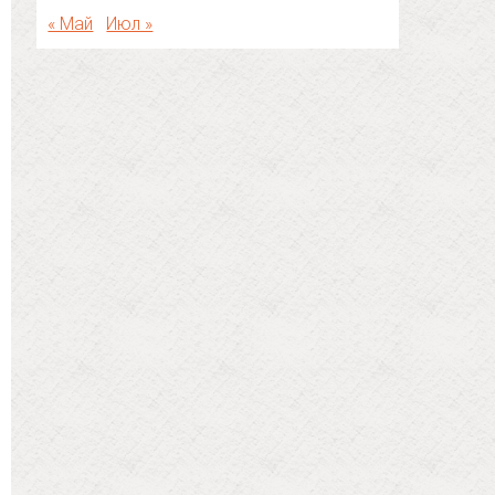
« Май
Июл »