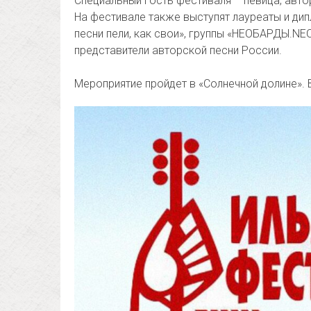
Специальный гость фестиваля – певица, автор
На фестивале также выступят лауреаты и ди
песни пели, как свои», группы «НЕОБАРДЫ.NE
представители авторской песни России.
Мероприятие пройдет в «Солнечной долине». 