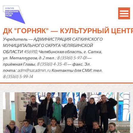
ДК "ГОРНЯК" — КУЛЬТУРНЫЙ ЦЕН
Учредитель — АДМИНИСТРАЦИЯ САТКИНСКОГО
МУНИЦИПАЛЬНОГО ОКРУГА ЧЕЛЯБИНСКОЙ
ОБЛАСТИ 456910, Челябинская область, г. Сатка,
ул. Металлургов, д.2 тел.: 8 (35161) 5-97-01 —
приёмная Главы, 8 (35161) 4-35-41 — факс, Эл.
почта: adm@satadmin.ru Контакты для СМИ: тел.
8 (35161) 5-99-14