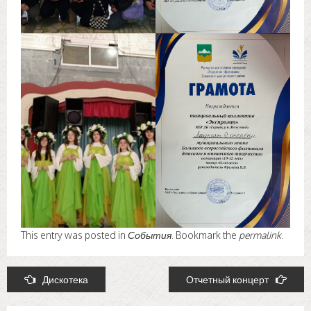
This entry was posted in
События
. Bookmark the
permalink
.
Post
Дискотека
Отчетный концерт
navigation