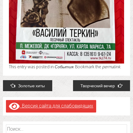
This entry was posted in
События
. Bookmark the
permalink
.
Post
Золотые хиты
Творческий вечер
navigation
Версия сайта для слабовидящих
Найти: