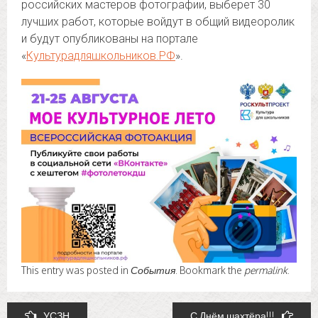
российских мастеров фотографии, выберет 30
лучших работ, которые войдут в общий видеоролик
и будут опубликованы на портале
«
Культурадляшкольников.РФ
».
This entry was posted in
События
. Bookmark the
permalink
.
Post
УСЗН
С Днём шахтёра!!!