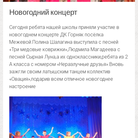
Новогодний концерт
Сегодня ребята нашей школы приняли участие в
новогоднем концерте ДК Горняк посёлка
Межевой.
Полина Шалагина выступила с песней
«Три медовые коврижки»,Людмила Магадеева с
песней Сырная Луна,а их одноклассники,ребята из 2
А класса с номером «Неразлучные друзья».Вновь
зажгли своим латышским танцем коллектив
«Овация»,подарив всем отличное новогоднее
настроение