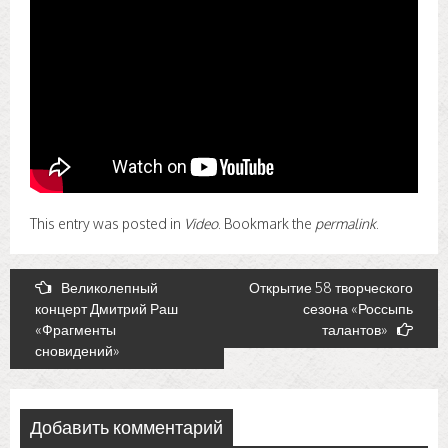
This entry was posted in
Video
. Bookmark the
permalink
.
Post
Великолепный
Открытие 58 творческого
концерт Дмитрий Раш
сезона «Россыпь
navigation
«Фрагменты
талантов»
сновидений»
Добавить комментарий