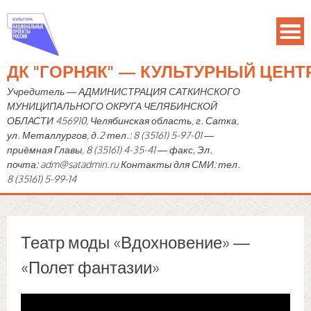
ДК "ГОРНЯК" — КУЛЬТУРНЫЙ ЦЕН
Учредитель — АДМИНИСТРАЦИЯ САТКИНСКОГО
МУНИЦИПАЛЬНОГО ОКРУГА ЧЕЛЯБИНСКОЙ
ОБЛАСТИ 456910, Челябинская область, г. Сатка,
ул. Металлургов, д.2 тел.: 8 (35161) 5-97-01 —
приёмная Главы, 8 (35161) 4-35-41 — факс, Эл.
почта: adm@satadmin.ru Контакты для СМИ: тел.
8 (35161) 5-99-14
Театр моды «Вдохновение» —
«Полет фантазии»