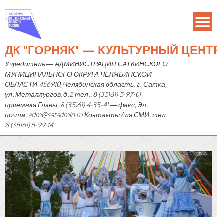
ДК "ГОРНЯК" — КУЛЬТУРНЫЙ ЦЕН
Учредитель — АДМИНИСТРАЦИЯ САТКИНСКОГО
МУНИЦИПАЛЬНОГО ОКРУГА ЧЕЛЯБИНСКОЙ
ОБЛАСТИ 456910, Челябинская область, г. Сатка,
ул. Металлургов, д.2 тел.: 8 (35161) 5-97-01 —
приёмная Главы, 8 (35161) 4-35-41 — факс, Эл.
почта: adm@satadmin.ru Контакты для СМИ: тел.
8 (35161) 5-99-14