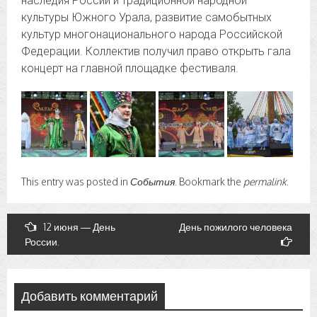
наследия России и традиционной народной
культуры Южного Урала, развитие самобытных
культур многонационального народа Российской
Федерации. Коллектив получил право открыть гала
концерт на главной площадке фестиваля.
This entry was posted in
События
. Bookmark the
permalink
.
Post
12 июня — День
День пожилого человека
России.
navigation
Добавить комментарий