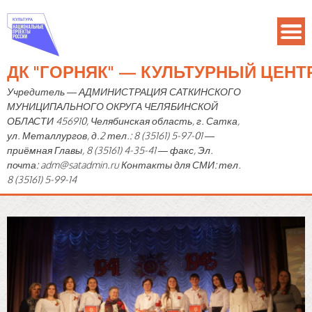
ДК "ГОРНЯК" — КУЛЬТУРНЫЙ ЦЕН
Учредитель — АДМИНИСТРАЦИЯ САТКИНСКОГО
МУНИЦИПАЛЬНОГО ОКРУГА ЧЕЛЯБИНСКОЙ
ОБЛАСТИ 456910, Челябинская область, г. Сатка,
ул. Металлургов, д.2 тел.: 8 (35161) 5-97-01 —
приёмная Главы, 8 (35161) 4-35-41 — факс, Эл.
почта: adm@satadmin.ru Контакты для СМИ: тел.
8 (35161) 5-99-14