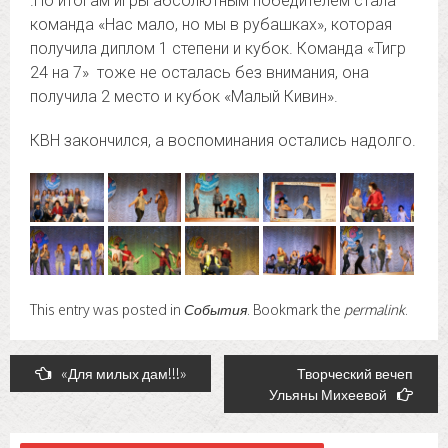
.По итогам игры абсолютным победителем стала
команда «Нас мало, но мы в рубашках», которая
получила диплом 1 степени и кубок. Команда «Тигр
24 на 7» тоже не осталась без внимания, она
получила 2 место и кубок «Mалый Кивин».
КВН закончился, а воспоминания остались надолго.
This entry was posted in
События
. Bookmark the
permalink
.
Post
«Для милых дам!!!»
Творческий вечеп
Ульяны Михеевой
navigation